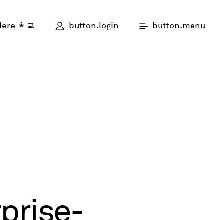
button.login
button.menu
lere 👩‍💻
prise-