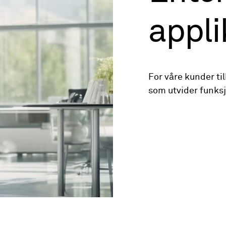
appli
For våre kunder til
som utvider funksj