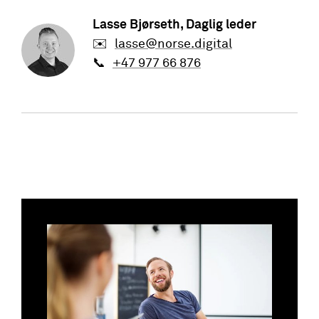
Lasse Bjørseth
, Daglig leder
✉️
lasse@norse.digital
📞
+47 977 66 876