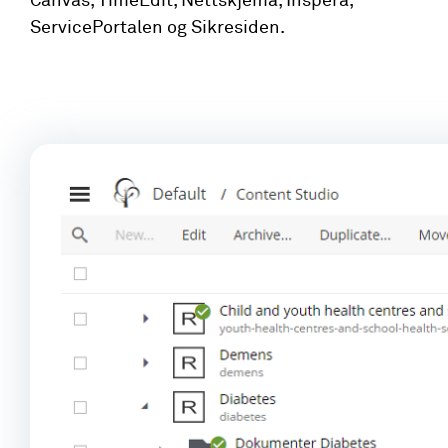
Canvas, TimeEdit, Nettskjema, Inspera,
ServicePortalen og Sikresiden.